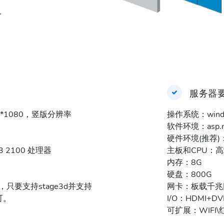
服务器
0*1080，竖版分辨率
操作系统：window
软件环境：asp.net
硬件环境(推荐)
 2100 处理器
主板和CPU：高
内存：8G
硬盘：800G
ller，只要支持stage3d并支持
网卡：板载千兆
可。
I/O：HDMI+DVI
可扩展：WIFI\