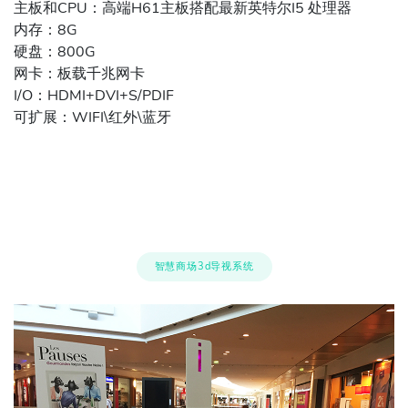
主板和CPU：高端H61主板搭配最新英特尔I5 处理器
内存：8G
硬盘：800G
网卡：板载千兆网卡
I/O：HDMI+DVI+S/PDIF
可扩展：WIFI\红外\蓝牙
智慧商场3d导视系统